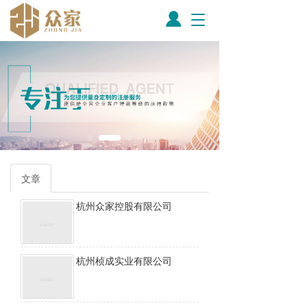
T
o
g
g
l
e
n
a
v
i
g
a
文章
t
i
杭州众家控股有限公司
o
n
杭州桢成实业有限公司