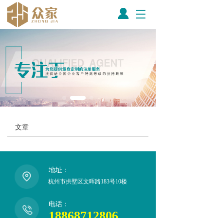
T
o
g
g
l
e
n
a
v
i
g
a
文章
t
i
o
n
地址：
杭州市拱墅区文晖路183号10楼
电话：
18868712806