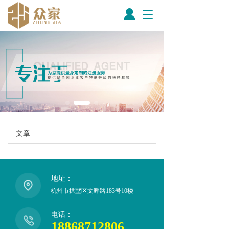
T
o
g
g
l
e
n
a
v
i
g
a
文章
t
i
o
n
地址：
杭州市拱墅区文晖路183号10楼
电话：
18868712806