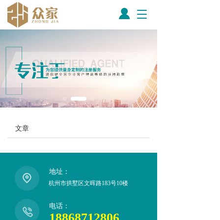
T
o
g
g
l
e
n
a
v
i
g
a
文章
t
i
o
n
地址：
杭州市拱墅区文晖路183号10楼
电话：
18868712806