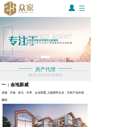
T
o
g
g
l
e
n
a
v
i
g
房产代理
a
REAL ESTATE AGENT
t
i
一：金地新威
o
n
连接 · 开放 · 多元 · 共享，企业联盟 入园领军企业，共筑产业价值
圈层