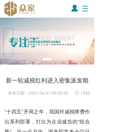
T
o
g
g
l
e
n
a
v
i
g
a
新一轮减税红利进入密集派发期
t
i
o
发布日期：2021-04-07 00:00:00
1532
n
“
十四五
”
开局之年，我国对减税降费作
出系列部署，打出为企业减负的
“
组合
拳
”
。近一个月内，国务院常务会议已